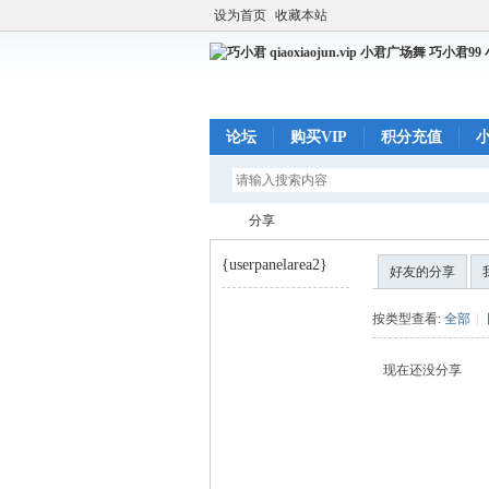
设为首页
收藏本站
论坛
购买VIP
积分充值
分享
{userpanelarea2}
好友的分享
巧
›
按类型查看:
全部
|
现在还没分享