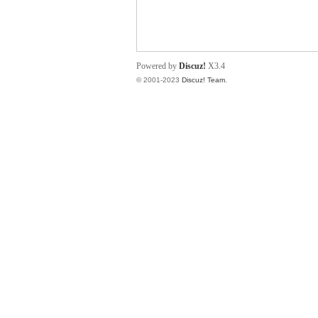
小
Powered by
Discuz!
X3.4
© 2001-2023
Discuz! Team
.
君
qia