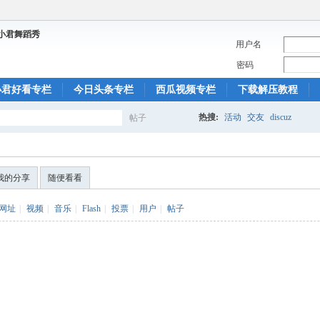
用户名
密码
小君好看专栏
今日头条专栏
西瓜视频专栏
下载解压教程
热搜:
活动
交友
discuz
帖子
搜
我的分享
随便看看
索
网址
|
视频
|
音乐
|
Flash
|
投票
|
用户
|
帖子