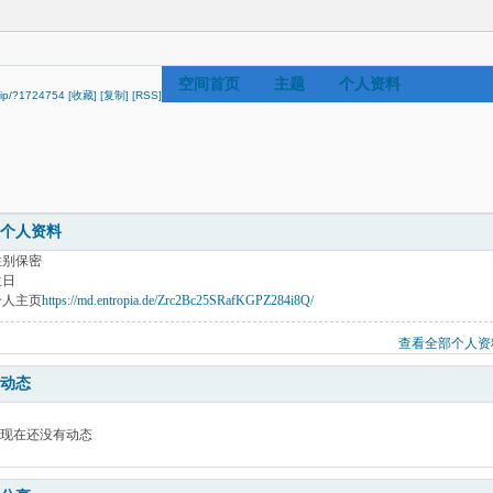
空间首页
主题
个人资料
.vip/?1724754
[收藏]
[复制]
[RSS]
个人资料
性别
保密
生日
个人主页
https://md.entropia.de/Zrc2Bc25SRafKGPZ284i8Q/
查看全部个人资
动态
现在还没有动态