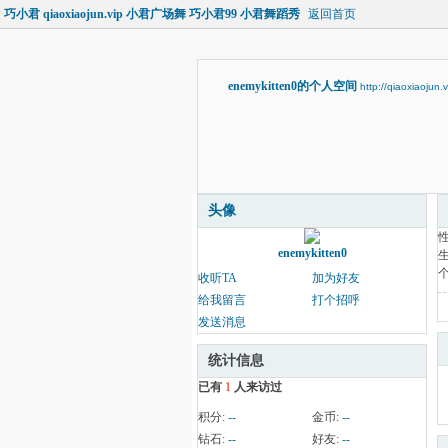
巧小君 qiaoxiaojun.vip 小君广场舞 巧小君99 小君舞蹈秀
返回首页
enemykitten0的个人空间
http://qiaoxiaojun
头像
enemykitten0
收听TA
加为好友
给我留言
打个招呼
发送消息
统计信息
已有
1
人来访过
积分:
--
金币:
--
钻石:
--
好友:
--