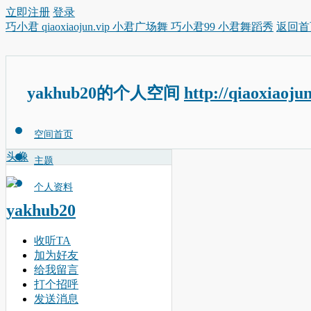
立即注册
登录
巧小君 qiaoxiaojun.vip 小君广场舞 巧小君99 小君舞蹈秀
返回首
yakhub20的个人空间
http://qiaoxiaoju
空间首页
头像
主题
个人资料
yakhub20
收听TA
加为好友
给我留言
打个招呼
发送消息