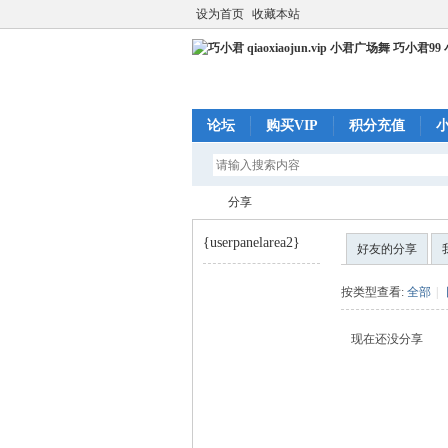
设为首页
收藏本站
论坛
购买VIP
积分充值
分享
{userpanelarea2}
好友的分享
巧
›
按类型查看:
全部
|
现在还没分享