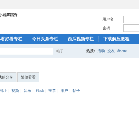
用户名
密码
小君好看专栏
今日头条专栏
西瓜视频专栏
下载解压教程
热搜:
活动
交友
discuz
帖子
搜
我的分享
随便看看
索
网址
|
视频
|
音乐
|
Flash
|
投票
|
用户
|
帖子