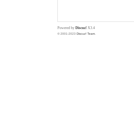
小
Powered by
Discuz!
X3.4
© 2001-2023
Discuz! Team
.
君
qia