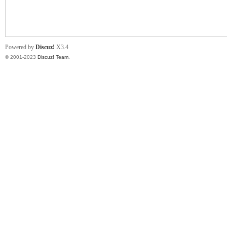
小
Powered by
Discuz!
X3.4
© 2001-2023
Discuz! Team
.
君
qia