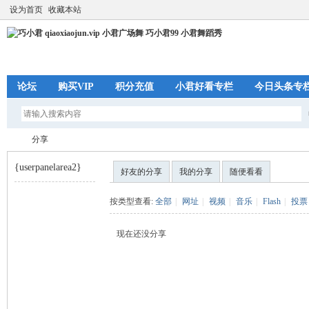
设为首页
收藏本站
论坛
购买VIP
积分充值
小君好看专栏
今日头条专
分享
{userpanelarea2}
好友的分享
我的分享
随便看看
巧
›
按类型查看:
全部
|
网址
|
视频
|
音乐
|
Flash
|
投票
现在还没分享