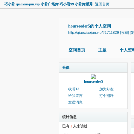
巧小君 qiaoxiaojun.vip 小君广场舞 巧小君99 小君舞蹈秀
返回首页
hourseeder5的个人空间
http://qiaoxiaojun.vip/?1711829
[收藏]
[
空间首页
主题
个人资
头像
hourseeder5
收听TA
加为好友
给我留言
打个招呼
发送消息
统计信息
已有
1
人来访过