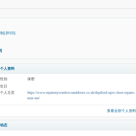
复制]
[RSS]
料
个人资料
性别
保密
生日
个人主页
https://www.repairmywindowsanddoors.co.uk/deptford-upvc-door-repairs-
near-me/
查看全部个人资料
动态