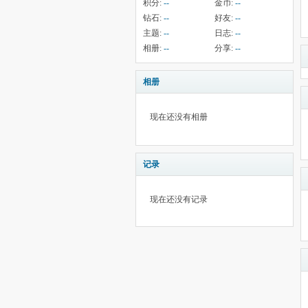
积分:
--
金币:
--
钻石:
--
好友:
--
主题:
--
日志:
--
相册:
--
分享:
--
相册
现在还没有相册
记录
现在还没有记录