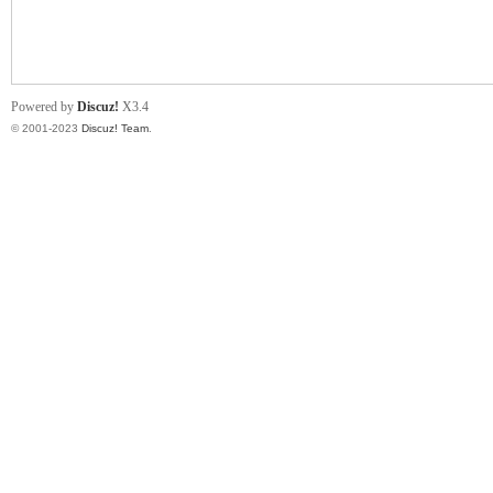
小
Powered by
Discuz!
X3.4
© 2001-2023
Discuz! Team
.
君
qia