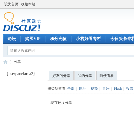
设为首页
收藏本站
论坛
购买VIP
积分充值
小君好看专栏
今日头条专
分享
{userpanelarea2}
好友的分享
我的分享
随便看看
巧
›
按类型查看:
全部
|
网址
|
视频
|
音乐
|
Flash
|
投票
现在还没分享