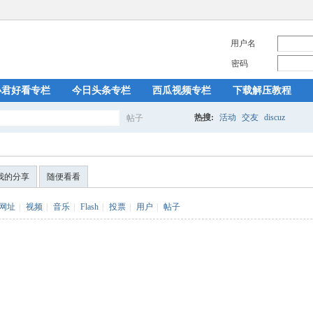
用户名
密码
小君好看专栏
今日头条专栏
西瓜视频专栏
下载解压教程
热搜:
活动
交友
discuz
帖子
搜
我的分享
随便看看
索
网址
|
视频
|
音乐
|
Flash
|
投票
|
用户
|
帖子