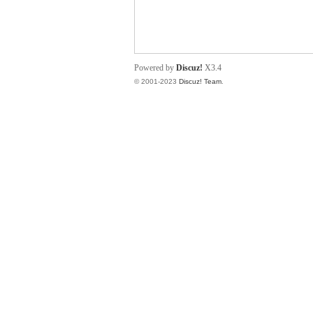
小
Powered by
Discuz!
X3.4
© 2001-2023
Discuz! Team
.
君
qia