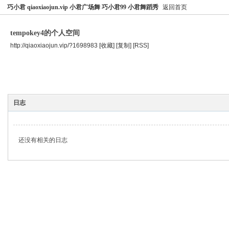
巧小君 qiaoxiaojun.vip 小君广场舞 巧小君99 小君舞蹈秀
返回首页
tempokey4的个人空间
http://qiaoxiaojun.vip/?1698983
[收藏]
[复制]
[RSS]
空间首页
主题
个人资料
日志
还没有相关的日志