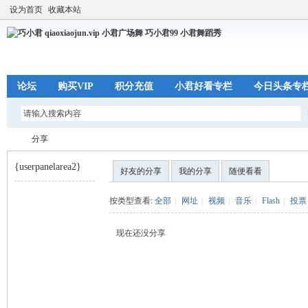
设为首页
收藏本站
论坛
购买VIP
积分充值
小君好看专栏
今日头条专
分享
{userpanelarea2}
好友的分享
我的分享
随便看看
巧
›
按类型查看:
全部
|
网址
|
视频
|
音乐
|
Flash
|
投票
现在还没分享