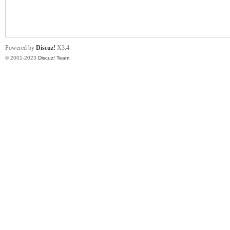
小
Powered by
Discuz!
X3.4
© 2001-2023
Discuz! Team
.
君
qia