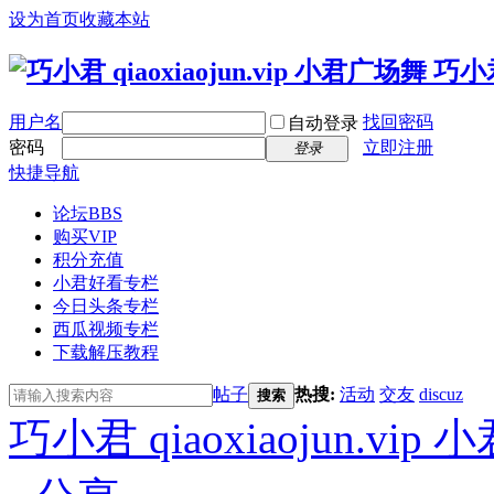
设为首页
收藏本站
用户名
找回密码
自动登录
密码
立即注册
登录
快捷导航
论坛
BBS
购买VIP
积分充值
小君好看专栏
今日头条专栏
西瓜视频专栏
下载解压教程
帖子
热搜:
活动
交友
discuz
搜索
巧小君 qiaoxiaojun.v