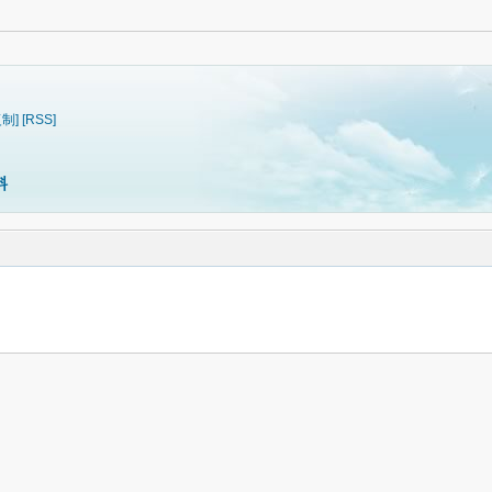
复制]
[RSS]
料