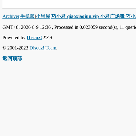
Archiver
|
手机版
|
小黑屋
|
巧小君 qiaoxiaojun.vip 小君广场舞 
GMT+8, 2026-8-9 12:36
, Processed in 0.023059 second(s), 11 querie
Powered by
Discuz!
X3.4
© 2001-2023
Discuz! Team
.
返回顶部