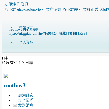
立即注册
登录
巧小君 qiaoxiaojun.vip 小君广场舞 巧小君99 小君舞蹈秀
返回
空间首页
rootlow3的个人空间
http://qiaoxiaojun.vip/?1696723
[收藏]
[复制]
[RSS]
主题
个人资料
日志
还没有相关的日志
rootlow3
加为好友
打个招呼
发送消息