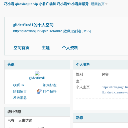
巧小君 qiaoxiaojun.vip 小君广场舞 巧小君99 小君舞蹈秀
返回首页
gliderfired1的个人空间
http://qiaoxiaojun.vip/?1694882
[收藏]
[复制]
[RSS]
空间首页
主题
个人资料
头像
个人资料
性别
保密
gliderfired1
生日
收听TA
加为好友
个人主页
https://linkagogo.t
给我留言
打个招呼
florida-increases-
发送消息
统计信息
动态
已有
--
人来访过