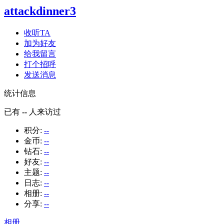
attackdinner3
收听TA
加为好友
给我留言
打个招呼
发送消息
统计信息
已有
--
人来访过
积分:
--
金币:
--
钻石:
--
好友:
--
主题:
--
日志:
--
相册:
--
分享:
--
相册