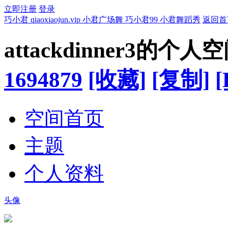
立即注册
登录
巧小君 qiaoxiaojun.vip 小君广场舞 巧小君99 小君舞蹈秀
返回首
attackdinner3的个人
1694879
[收藏]
[复制]
[
空间首页
主题
个人资料
头像