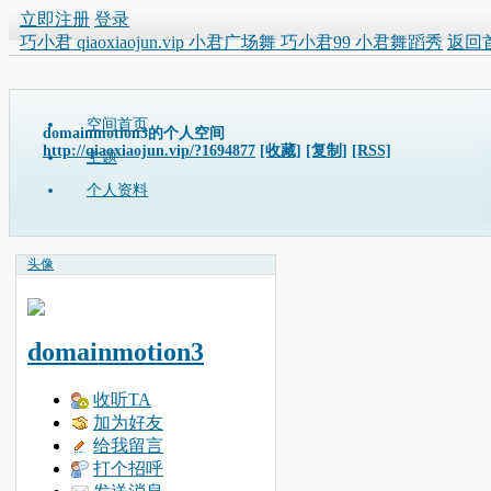
立即注册
登录
巧小君 qiaoxiaojun.vip 小君广场舞 巧小君99 小君舞蹈秀
返回
空间首页
domainmotion3的个人空间
http://qiaoxiaojun.vip/?1694877
[收藏]
[复制]
[RSS]
主题
个人资料
头像
domainmotion3
收听TA
加为好友
给我留言
打个招呼