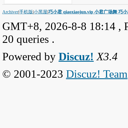
Archiver
|
手机版
|
小黑屋
|
巧小君 qiaoxiaojun.vip 小君广场舞 
GMT+8, 2026-8-8 18:14
, 
20 queries .
Powered by
Discuz!
X3.4
© 2001-2023
Discuz! Team