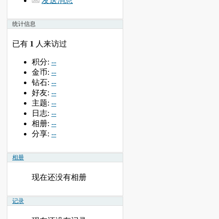
发送消息
统计信息
已有
1
人来访过
积分:
--
金币:
--
钻石:
--
好友:
--
主题:
--
日志:
--
相册:
--
分享:
--
相册
现在还没有相册
记录