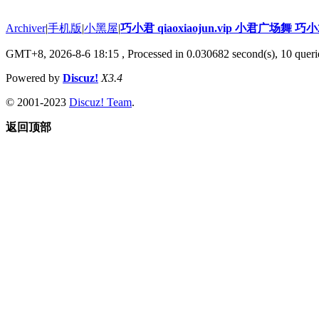
Archiver
|
手机版
|
小黑屋
|
巧小君 qiaoxiaojun.vip 小君广场舞 
GMT+8, 2026-8-6 18:15
, Processed in 0.030682 second(s), 10 querie
Powered by
Discuz!
X3.4
© 2001-2023
Discuz! Team
.
返回顶部