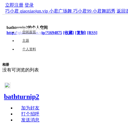
立即注册
登录
巧小君 qiaoxiaojun.vip 小君广场舞 巧小君99 小君舞蹈秀
返回
bathturnip2的个人空间
空间首页
http://qiaoxiaojun.vip/?1694875
[收藏]
[复制]
[RSS]
主题
个人资料
相册
没有可浏览的列表
bathturnip2
加为好友
打个招呼
发送消息