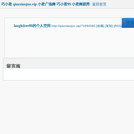
巧小君 qiaoxiaojun.vip 小君广场舞 巧小君99 小君舞蹈秀
返回首页
空
laughdeer06的个人空间
http://qiaoxiaojun.vip/?1694095
[收藏]
[复制]
[RSS]
留言板