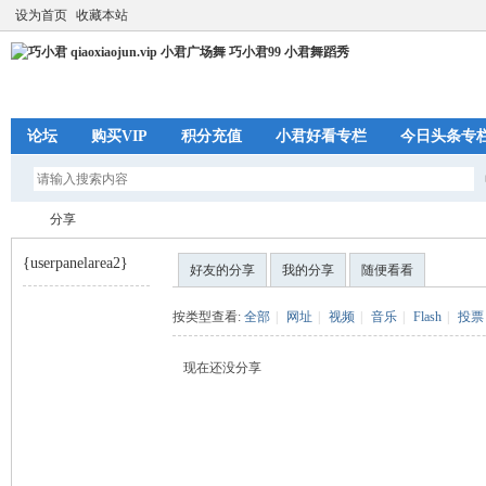
设为首页
收藏本站
论坛
购买VIP
积分充值
小君好看专栏
今日头条专
分享
{userpanelarea2}
好友的分享
我的分享
随便看看
巧
›
按类型查看:
全部
|
网址
|
视频
|
音乐
|
Flash
|
投票
现在还没分享