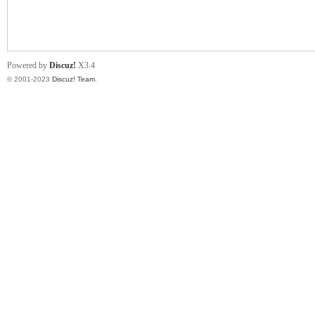
小
Powered by
Discuz!
X3.4
© 2001-2023
Discuz! Team
.
君
qia