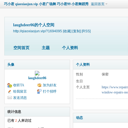
巧小君 qiaoxiaojun.vip 小君广场舞 巧小君99 小君舞蹈秀
返回首页
laughdeer06的个人空间
http://qiaoxiaojun.vip/?1694095
[收藏]
[复制]
[RSS]
空间首页
主题
个人资料
头像
个人资料
性别
保密
laughdeer06
生日
收听TA
加为好友
个人主页
https://www.repair
给我留言
打个招呼
window-repairs-ne
发送消息
统计信息
动态
已有
2
人来访过