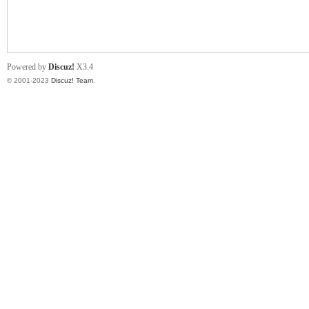
小
Powered by
Discuz!
X3.4
© 2001-2023
Discuz! Team
.
君
qia