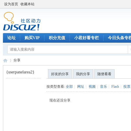
设为首页
收藏本站
论坛
购买VIP
积分充值
小君好看专栏
今日头条专
分享
{userpanelarea2}
好友的分享
我的分享
随便看看
巧
›
按类型查看:
全部
|
网址
|
视频
|
音乐
|
Flash
|
投票
现在还没分享