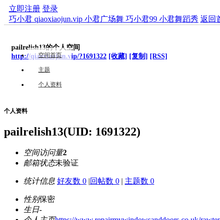
立即注册
登录
巧小君 qiaoxiaojun.vip 小君广场舞 巧小君99 小君舞蹈秀
返回
pailrelish13的个人空间
空间首页
http://qiaoxiaojun.vip/?1691322
[收藏]
[复制]
[RSS]
主题
个人资料
个人资料
pailrelish13
(UID: 1691322)
空间访问量
2
邮箱状态
未验证
统计信息
好友数 0
|
回帖数 0
|
主题数 0
性别
保密
生日
-
个人主页
https://www.repairmywindowsanddoors.co.uk/rawtenst