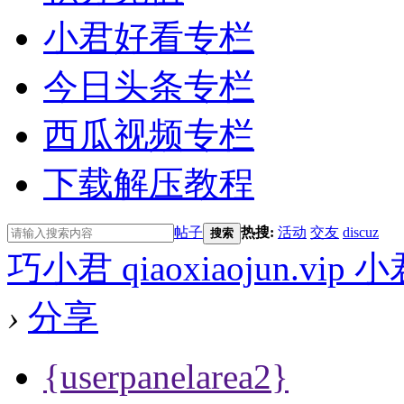
小君好看专栏
今日头条专栏
西瓜视频专栏
下载解压教程
帖子
热搜:
活动
交友
discuz
搜索
巧小君 qiaoxiaojun.v
›
分享
{userpanelarea2}