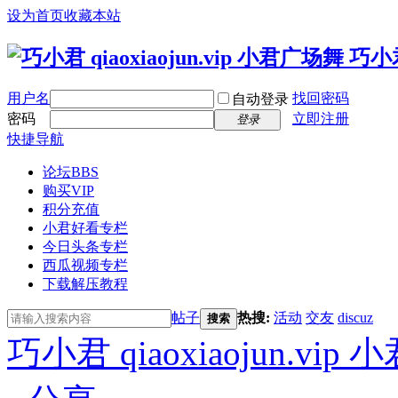
设为首页
收藏本站
用户名
找回密码
自动登录
密码
立即注册
登录
快捷导航
论坛
BBS
购买VIP
积分充值
小君好看专栏
今日头条专栏
西瓜视频专栏
下载解压教程
帖子
热搜:
活动
交友
discuz
搜索
巧小君 qiaoxiaojun.v