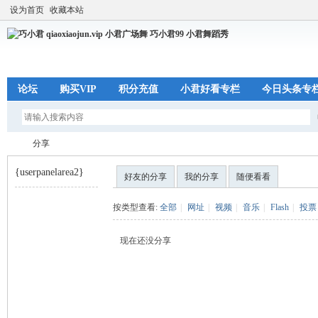
设为首页
收藏本站
论坛
购买VIP
积分充值
小君好看专栏
今日头条专
分享
{userpanelarea2}
好友的分享
我的分享
随便看看
巧
›
按类型查看:
全部
|
网址
|
视频
|
音乐
|
Flash
|
投票
现在还没分享