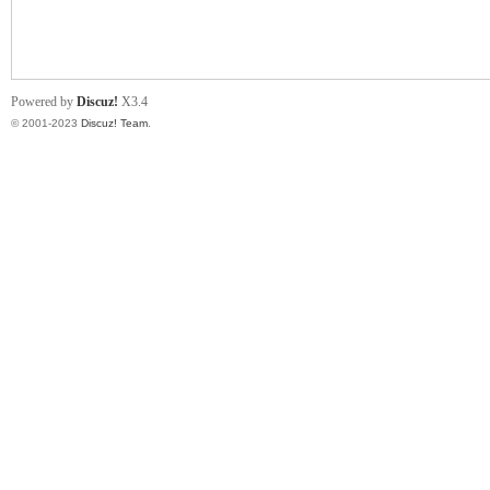
小
Powered by
Discuz!
X3.4
© 2001-2023
Discuz! Team
.
君
qia