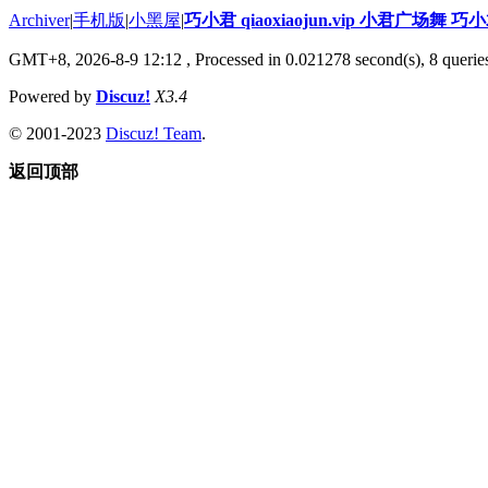
Archiver
|
手机版
|
小黑屋
|
巧小君 qiaoxiaojun.vip 小君广场舞 
GMT+8, 2026-8-9 12:12
, Processed in 0.021278 second(s), 8 queries
Powered by
Discuz!
X3.4
© 2001-2023
Discuz! Team
.
返回顶部