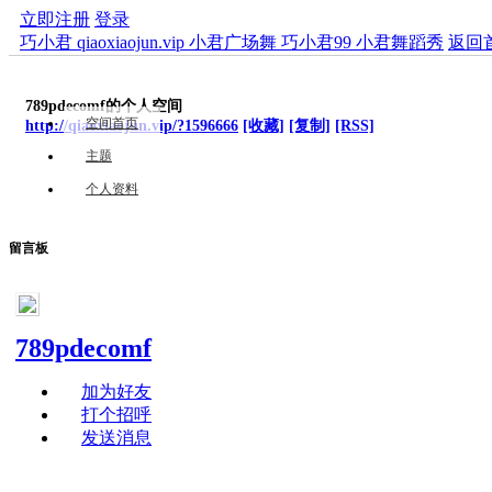
立即注册
登录
巧小君 qiaoxiaojun.vip 小君广场舞 巧小君99 小君舞蹈秀
返回
789pdecomf的个人空间
空间首页
http://qiaoxiaojun.vip/?1596666
[收藏]
[复制]
[RSS]
主题
个人资料
留言板
789pdecomf
加为好友
打个招呼
发送消息