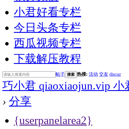
小君好看专栏
今日头条专栏
西瓜视频专栏
下载解压教程
帖子
热搜:
活动
交友
discuz
搜索
巧小君 qiaoxiaojun.v
›
分享
{userpanelarea2}