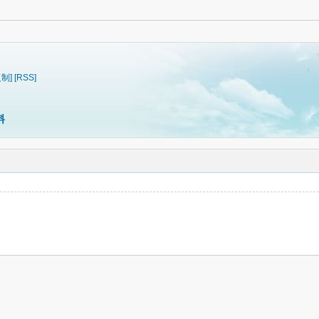
复制]
[RSS]
料