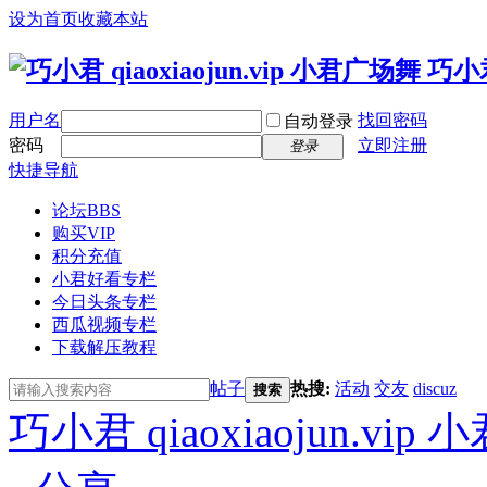
设为首页
收藏本站
用户名
找回密码
自动登录
密码
立即注册
登录
快捷导航
论坛
BBS
购买VIP
积分充值
小君好看专栏
今日头条专栏
西瓜视频专栏
下载解压教程
帖子
热搜:
活动
交友
discuz
搜索
巧小君 qiaoxiaojun.v