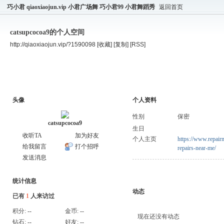
巧小君 qiaoxiaojun.vip 小君广场舞 巧小君99 小君舞蹈秀
返回首页
catsupcocoa9的个人空间
http://qiaoxiaojun.vip/?1590098
[收藏]
[复制]
[RSS]
空间首页
主题
个人资料
头像
个人资料
性别
保密
catsupcocoa9
生日
收听TA
加为好友
个人主页
https://www.repai
给我留言
打个招呼
repairs-near-me/
发送消息
统计信息
动态
已有
1
人来访过
积分:
--
金币:
--
现在还没有动态
钻石:
--
好友:
--