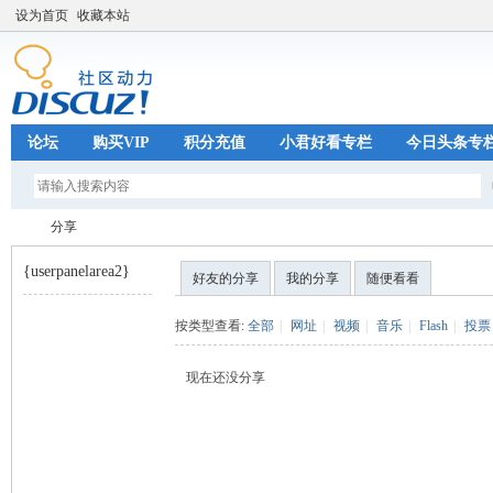
设为首页
收藏本站
论坛
购买VIP
积分充值
小君好看专栏
今日头条专
分享
{userpanelarea2}
好友的分享
我的分享
随便看看
巧
›
按类型查看:
全部
|
网址
|
视频
|
音乐
|
Flash
|
投票
现在还没分享