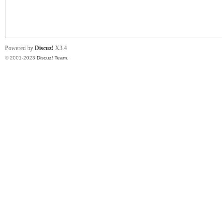
小
Powered by
Discuz!
X3.4
© 2001-2023
Discuz! Team
.
君
qia