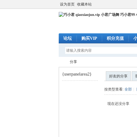
设为首页
收藏本站
论坛
购买VIP
积分充值
分享
{userpanelarea2}
好友的分享
巧
›
按类型查看:
全部
|
现在还没分享