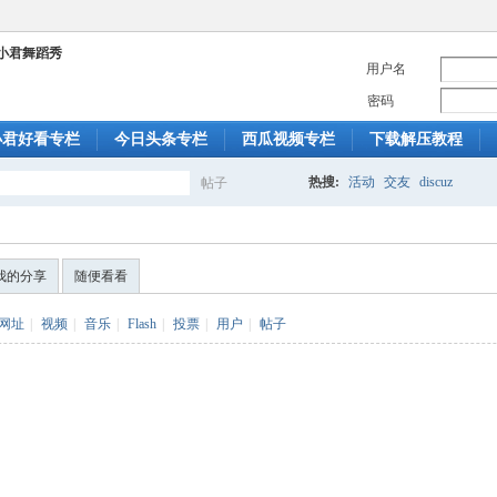
用户名
密码
小君好看专栏
今日头条专栏
西瓜视频专栏
下载解压教程
热搜:
活动
交友
discuz
帖子
搜
我的分享
随便看看
索
网址
|
视频
|
音乐
|
Flash
|
投票
|
用户
|
帖子