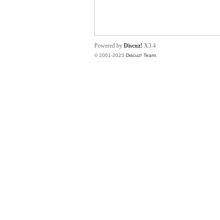
小
Powered by
Discuz!
X3.4
© 2001-2023
Discuz! Team
.
君
qia