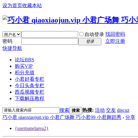
设为首页
收藏本站
找回密码
自动登录
密码
立即注册
登录
快捷导航
论坛
BBS
购买VIP
积分充值
小君好看专栏
今日头条专栏
西瓜视频专栏
下载解压教程
搜索
热搜:
活动
交友
discuz
搜索
巧小君 qiaoxiaojun.vip 小君广场舞 巧小君99 小君舞蹈秀
›
分享
{userpanelarea2}