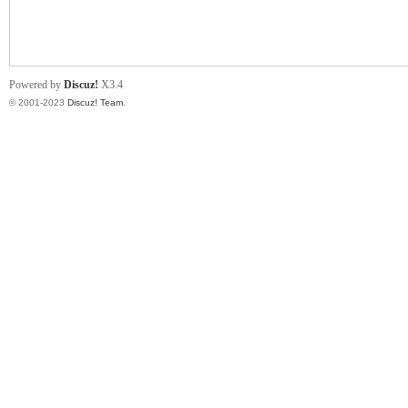
小
Powered by
Discuz!
X3.4
© 2001-2023
Discuz! Team
.
君
qia