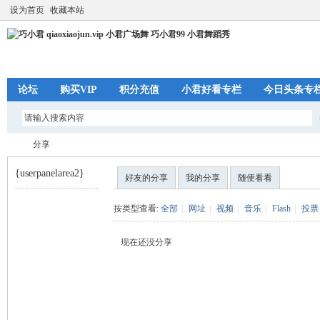
设为首页
收藏本站
论坛
购买VIP
积分充值
小君好看专栏
今日头条专
分享
{userpanelarea2}
好友的分享
我的分享
随便看看
巧
›
按类型查看:
全部
|
网址
|
视频
|
音乐
|
Flash
|
投票
现在还没分享