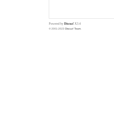
小
Powered by
Discuz!
X3.4
© 2001-2023
Discuz! Team
.
君
qia