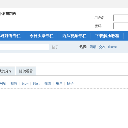
用户名
密码
小君好看专栏
今日头条专栏
西瓜视频专栏
下载解压教程
热搜:
活动
交友
discuz
帖子
搜
我的分享
随便看看
索
网址
|
视频
|
音乐
|
Flash
|
投票
|
用户
|
帖子