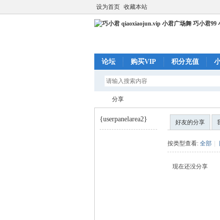
设为首页
收藏本站
论坛
购买VIP
积分充值
分享
{userpanelarea2}
好友的分享
巧
›
按类型查看:
全部
|
现在还没分享