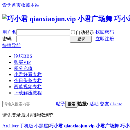
设为首页
收藏本站
用户名
找回密码
自动登录
密码
立即注册
登录
快捷导航
论坛
BBS
购买VIP
积分充值
小君好看专栏
今日头条专栏
西瓜视频专栏
下载解压教程
帖子
热搜:
活动
交友
discuz
搜索
请先登录后才能继续浏览
Archiver
|
手机版
|
小黑屋
|
巧小君 qiaoxiaojun.vip 小君广场舞 