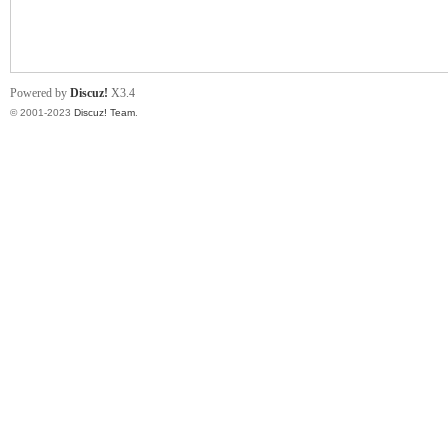
小
Powered by
Discuz!
X3.4
© 2001-2023
Discuz! Team
.
君
qia