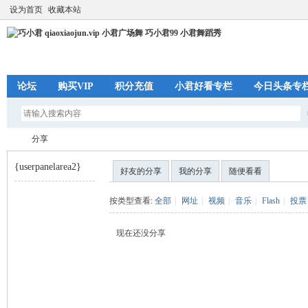
设为首页
收藏本站
论坛
购买VIP
积分充值
小君好看专栏
今日头条专
分享
{userpanelarea2}
好友的分享
我的分享
随便看看
巧
›
按类型查看:
全部
|
网址
|
视频
|
音乐
|
Flash
|
投票
现在还没分享