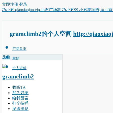
立即注册
登录
巧小君 qiaoxiaojun.vip 小君广场舞 巧小君99 小君舞蹈秀
返回首
gramclimb2的个人空间
http://qiaoxiao
空间首页
头像
主题
个人资料
gramclimb2
收听TA
加为好友
给我留言
打个招呼
发送消息