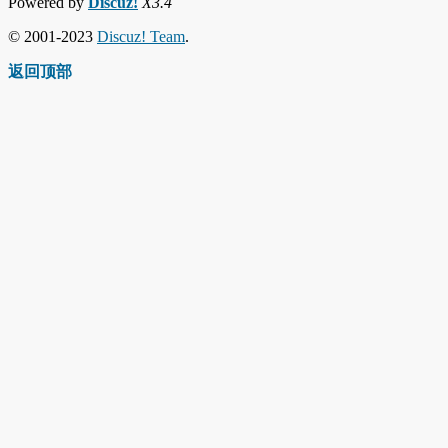
Powered by
Discuz!
X3.4
© 2001-2023
Discuz! Team
.
返回顶部