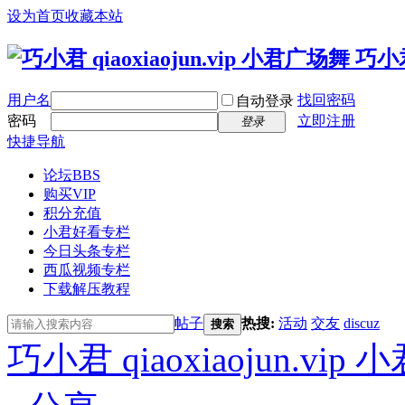
设为首页
收藏本站
用户名
找回密码
自动登录
密码
立即注册
登录
快捷导航
论坛
BBS
购买VIP
积分充值
小君好看专栏
今日头条专栏
西瓜视频专栏
下载解压教程
帖子
热搜:
活动
交友
discuz
搜索
巧小君 qiaoxiaojun.v