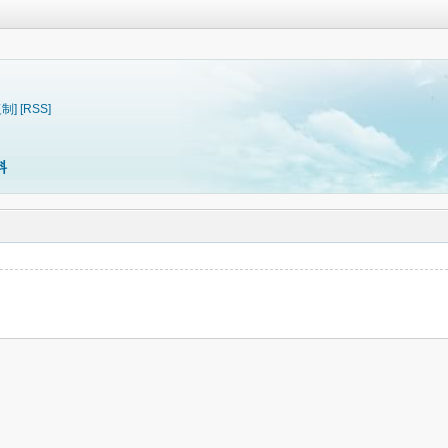
复制]
[RSS]
料