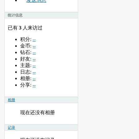
发送消息
统计信息
已有
3
人来访过
积分:
--
金币:
--
钻石:
--
好友:
--
主题:
--
日志:
--
相册:
--
分享:
--
相册
现在还没有相册
记录