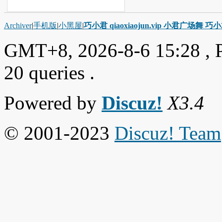
Archiver
|
手机版
|
小黑屋
|
巧小君 qiaoxiaojun.vip 小君广场舞 
GMT+8, 2026-8-6 15:28
, 
20 queries .
Powered by
Discuz!
X3.4
© 2001-2023
Discuz! Team