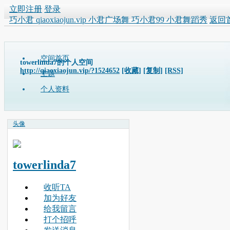
立即注册
登录
巧小君 qiaoxiaojun.vip 小君广场舞 巧小君99 小君舞蹈秀
返回
空间首页
towerlinda7的个人空间
http://qiaoxiaojun.vip/?1524652
[收藏]
[复制]
[RSS]
主题
个人资料
头像
towerlinda7
收听TA
加为好友
给我留言
打个招呼