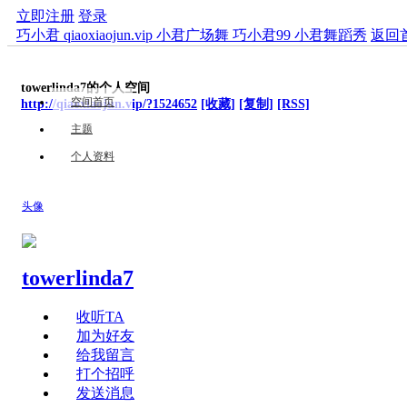
立即注册
登录
巧小君 qiaoxiaojun.vip 小君广场舞 巧小君99 小君舞蹈秀
返回
towerlinda7的个人空间
空间首页
http://qiaoxiaojun.vip/?1524652
[收藏]
[复制]
[RSS]
主题
个人资料
头像
towerlinda7
收听TA
加为好友
给我留言
打个招呼
发送消息