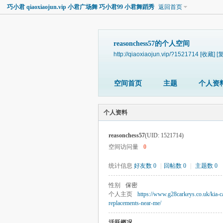
巧小君 qiaoxiaojun.vip 小君广场舞 巧小君99 小君舞蹈秀
返回首页
reasonchess57的个人空间
http://qiaoxiaojun.vip/?1521714
[收藏]
[
空间首页
主题
个人资
个人资料
reasonchess57
(UID: 1521714)
空间访问量
0
统计信息
好友数 0
|
回帖数 0
|
主题数 0
性别
保密
个人主页
https://www.g28carkeys.co.uk/kia-c
replacements-near-me/
活跃概况