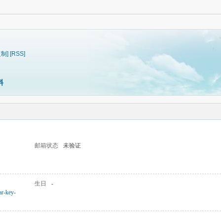
复制]
[RSS]
料
邮箱状态
未验证
生日
-
ar-key-