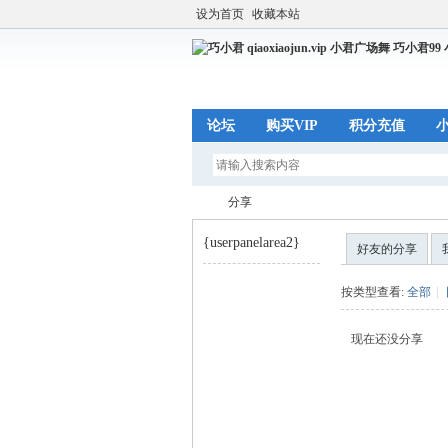
设为首页
收藏本站
论坛
购买VIP
积分充值
分享
{userpanelarea2}
好友的分享
巧
›
按类型查看:
全部
|
现在还没分享