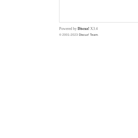
小
Powered by
Discuz!
X3.4
© 2001-2023
Discuz! Team
.
君
qia