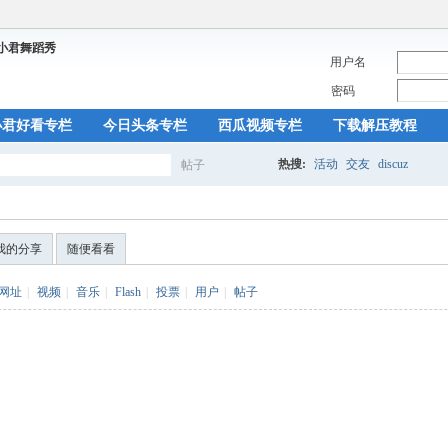
用户名
密码
小君好看专栏
今日头条专栏
西瓜视频专栏
下载解压教程
热搜:
活动
交友
discuz
帖子
搜
我的分享
随便看看
索
网址
|
视频
|
音乐
|
Flash
|
投票
|
用户
|
帖子