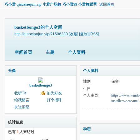
巧小君 qiaoxiaojun.vip 小君广场舞 巧小君99 小君舞蹈秀
返回首页
basketbongo3的个人空间
http://qiaoxiaojun.vip/?1506230
[收藏]
[复制]
[RSS]
空间首页
主题
个人资料
头像
个人资料
性别
保密
basketbongo3
生日
收听TA
加为好友
个人主页
https://www.window
给我留言
打个招呼
installers-near-me/
发送消息
统计信息
动态
已有
2
人来访过