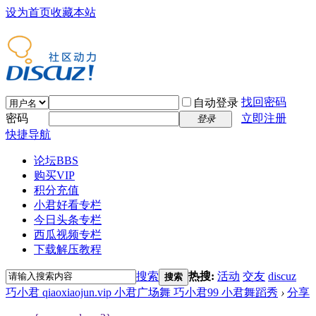
设为首页
收藏本站
找回密码
自动登录
密码
立即注册
登录
快捷导航
论坛
BBS
购买VIP
积分充值
小君好看专栏
今日头条专栏
西瓜视频专栏
下载解压教程
搜索
热搜:
活动
交友
discuz
搜索
巧小君 qiaoxiaojun.vip 小君广场舞 巧小君99 小君舞蹈秀
›
分享