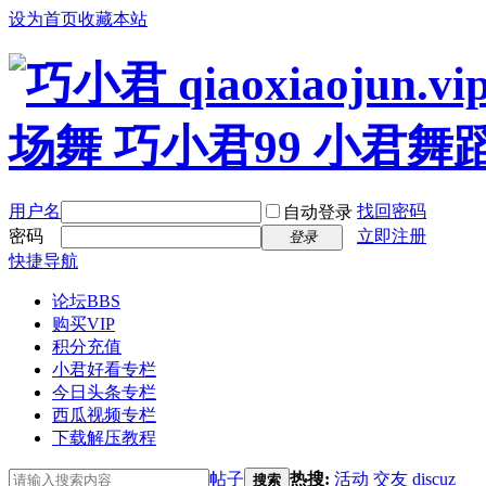
设为首页
收藏本站
用户名
找回密码
自动登录
密码
立即注册
登录
快捷导航
论坛
BBS
购买VIP
积分充值
小君好看专栏
今日头条专栏
西瓜视频专栏
下载解压教程
帖子
热搜:
活动
交友
discuz
搜索