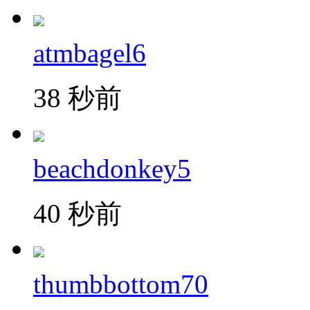
atmbagel6
38 秒前
beachdonkey5
40 秒前
thumbbottom70