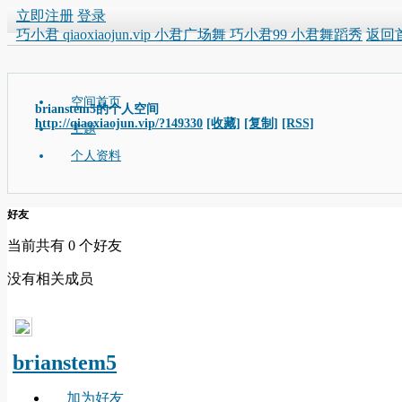
立即注册
登录
巧小君 qiaoxiaojun.vip 小君广场舞 巧小君99 小君舞蹈秀
返回
空间首页
brianstem5的个人空间
http://qiaoxiaojun.vip/?149330
[收藏]
[复制]
[RSS]
主题
个人资料
好友
当前共有
0
个好友
没有相关成员
brianstem5
加为好友