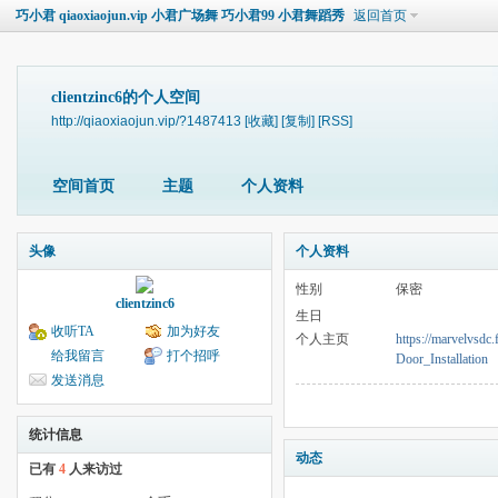
巧小君 qiaoxiaojun.vip 小君广场舞 巧小君99 小君舞蹈秀
返回首页
clientzinc6的个人空间
http://qiaoxiaojun.vip/?1487413
[收藏]
[复制]
[RSS]
空间首页
主题
个人资料
头像
个人资料
性别
保密
clientzinc6
生日
收听TA
加为好友
个人主页
https://marvelvsd
给我留言
打个招呼
Door_Installation
发送消息
统计信息
动态
已有
4
人来访过